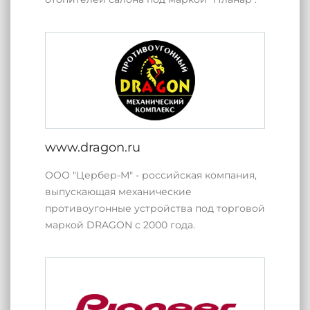
www.dragon.ru
ООО "Цербер-М" - российская компания,
выпускающая механические
противоугонные устройства под торговой
маркой DRAGON с 2000 года.