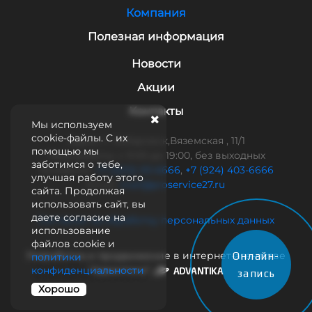
Компания
Полезная информация
Новости
Акции
Контакты
Мы используем
cookie-файлы. С их
Адрес: г. Хабаровск,Вяземская , 11/1
помощью мы
Часы работы: с 9:00 до 19:00, без выходных
заботимся о тебе,
Телефоны:
+7 (4212) 93-6666
,
+7 (924) 403-6666
улучшая работу этого
Email:
mail@proservice27.ru
сайта. Продолжая
использовать сайт, вы
даете согласие на
Согласие на обработку персональных данных
использование
файлов cookie и
Разработка и продвижение в интернет-агентстве
Онлайн-
политики
конфиденциальности
"Адвантика"
запись
Хорошо