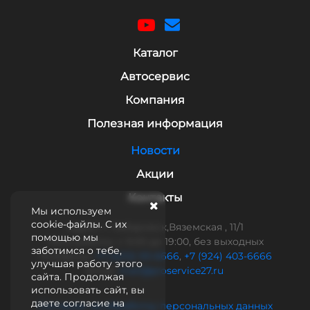
Каталог
Автосервис
Компания
Полезная информация
Новости
Акции
Контакты
Мы используем
cookie-файлы. С их
Адрес: г. Хабаровск,Вяземская , 11/1
помощью мы
Часы работы: с 9:00 до 19:00, без выходных
заботимся о тебе,
Телефоны:
+7 (4212) 93-6666
,
+7 (924) 403-6666
улучшая работу этого
Email:
mail@proservice27.ru
сайта. Продолжая
использовать сайт, вы
даете согласие на
Согласие на обработку персональных данных