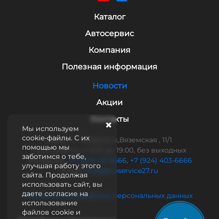
Каталог
Автосервис
Компания
Полезная информация
Новости
Акции
Контакты
Мы используем
cookie-файлы. С их
Адрес: г. Хабаровск,Вяземская , 11/1
помощью мы
Часы работы: с 9:00 до 19:00, без выходных
заботимся о тебе,
Телефоны:
+7 (4212) 93-6666
,
+7 (924) 403-6666
улучшая работу этого
Email:
mail@proservice27.ru
сайта. Продолжая
использовать сайт, вы
даете согласие на
Согласие на обработку персональных данных
использование
файлов cookie и