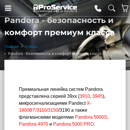
Pandora - безопасность и
комфорт премиум класса
Главная
Статьи
Pandora - безопасность и комфорт премиум класса
Премиальная линейка систем Pandora
представлена серией 39xx (
3910
,
394
5
),
микросигнализациями Pandect
X-
1800BT/3110/3150
/3190
а также
флагманскими моделями
Pandora 5000S,
Pandora 4970
и
Pandora 5000 PRO
.